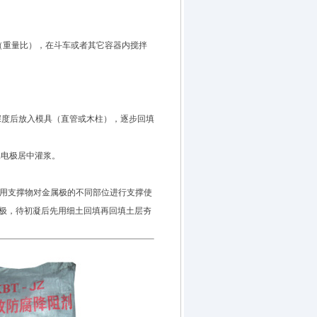
重量比），在斗车或者其它容器内搅拌
深度后放入模具（直管或木柱），逐步回填
电极居中灌浆。
，用支撑物对金属极的不同部位进行支撑使
极，待初凝后先用细土回填再回填土层夯