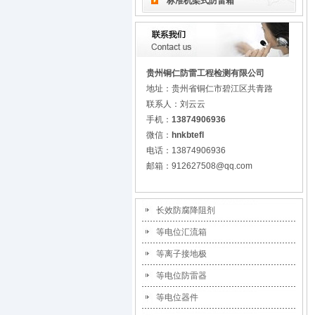
标准机架式防雷箱
贵州铜仁防雷工程检测有限公司
地址：贵州省铜仁市碧江区共青路
联系人：刘云云
手机：
13874906936
微信：
hnkbtefl
电话：13874906936
邮箱：912627508@qq.com
长效防腐降阻剂
等电位汇流箱
等离子接地极
等电位防雷器
等电位器件