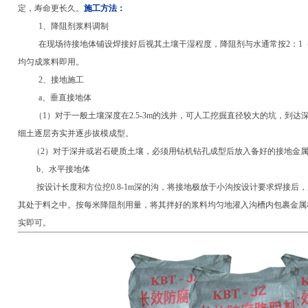
定，寿命更长久。
施工方法：
1、降阻剂浆料调制
在现场待接地体铺设焊接好后视其土壤干湿程度，降阻剂与水通常按2：1（
均匀成浆料即用。
2、接地施工
a、垂直接地体
（1）对于一般土壤深度在2.5-3m的浅井，可人工挖掘直径较大的坑，到达
细土逐层夯实并逐步拔模成型。
（2）对于深井或岩石硬质土壤，必须用钻机钻孔成型后放入备好的接地金属
b、水平接地体
按设计长度和方位挖0.8-1m深的沟，将接地极放于小沟按设计要求焊接后
其处于料之中。按每米降阻剂用量，将其拌好的浆料均匀地灌入沟槽内包裹金属
实即可。