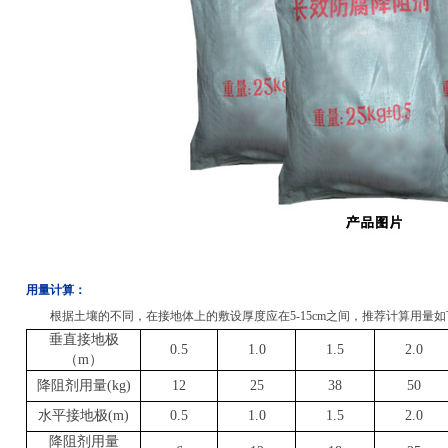
用量计算：
根据土壤的不同，在接地体上的敷设厚度应在5-15cm之间，推荐计算用量
垂直接地极
0.5
1.0
1.5
2.0
（
m
）
降阻剂用量
(kg)
12
25
38
50
水平接地极
(m)
0.5
1.0
1.5
2.0
降阻剂用量