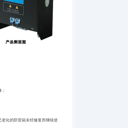
；
修；
已老化的防雷箱未经修复而继续使