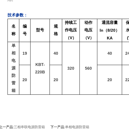
技术参数：
持续工
动作
通流容量
名
编
规
型号
作电压
电压
In
8/20
（
）
称
号
格
V
V
(
（
）
（
）
KA
单
相
19
40
40
2
电
KBT-
源
320
560
220B
防
20
20
20
2
雷
箱
上一产品:
三相串联电源防雷箱
下一产品:
单相电源防雷箱