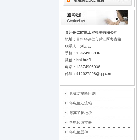
标准机架式防雷箱
贵州铜仁防雷工程检测有限公司
地址：贵州省铜仁市碧江区共青路
联系人：刘云云
手机：
13874906936
微信：
hnkbtefl
电话：13874906936
邮箱：912627508@qq.com
长效防腐降阻剂
等电位汇流箱
等离子接地极
等电位防雷器
等电位器件