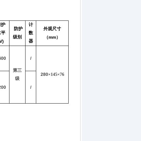
保护
计
防护
外观尺寸
水平
数
级别
mm
（
）
V)
器
400
/
第三
280
×
145
×
76
级
200
/