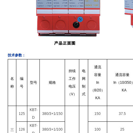
技术参数：
通流
持续
电
容量
通流容量
名
编
工作
网
型号
规格
In
In
（
10/350
称
号
电压
制
（
8/20
）
KA
（
V
）
式
KA
KBT-
125
380/3+1/150
150
37.5
D
KBT-
126
380/3+1/100
100
25
三