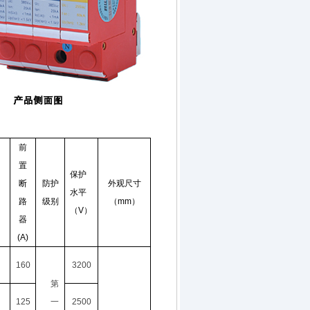
前
置
保护
断
防护
外观尺寸
）
水平
路
级别
（
mm
）
（
V
）
器
(A)
160
3200
第
125
一
2500