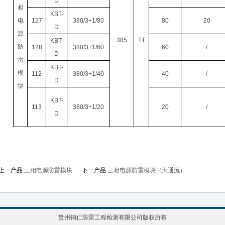
D
相
KBT-
电
127
380/3+1/80
80
20
D
源
385
TT
KBT-
防
128
380/3+1/60
60
/
D
雷
KBT-
模
112
380/3+1/40
40
/
D
块
KBT-
113
380/3+1/20
20
/
D
上一产品:
三相电源防雷模块
下一产品:
三相电源防雷模块（大通流）
贵州铜仁防雷工程检测有限公司版权所有