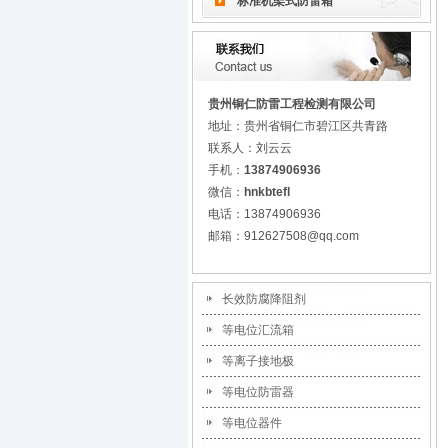
标准机架式防雷箱
贵州铜仁防雷工程检测有限公司
地址：贵州省铜仁市碧江区共青路
联系人：刘云云
手机：
13874906936
微信：
hnkbtefl
电话：13874906936
邮箱：912627508@qq.com
长效防腐降阻剂
等电位汇流箱
等离子接地极
等电位防雷器
等电位器件